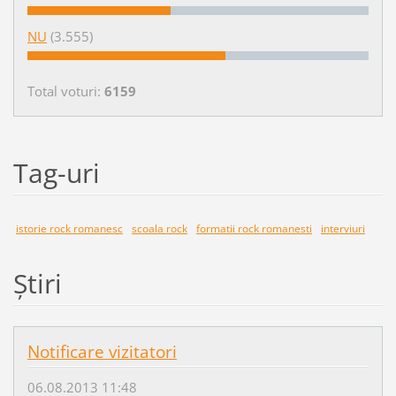
NU
(3.555)
Total voturi:
6159
Tag-uri
istorie rock romanesc
scoala rock
formatii rock romanesti
interviuri
Ştiri
Notificare vizitatori
06.08.2013 11:48