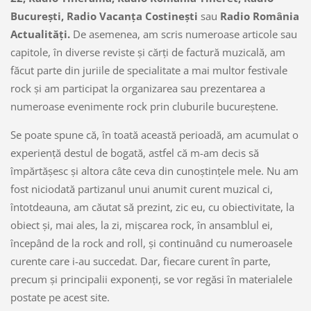
Bucureşti, Radio Vacanţa Costineşti
sau
Radio România
Actualităţi.
De asemenea, am scris numeroase articole sau
capitole, în diverse reviste şi cărţi de factură muzicală, am
făcut parte din juriile de specialitate a mai multor festivale
rock şi am participat la organizarea sau prezentarea a
numeroase evenimente rock prin cluburile bucureştene.
Se poate spune că, în toată această perioadă, am acumulat o
experienţă destul de bogată, astfel că m-am decis să
împărtăşesc şi altora câte ceva din cunoştinţele mele. Nu am
fost niciodată partizanul unui anumit curent muzical ci,
întotdeauna, am căutat să prezint, zic eu, cu obiectivitate, la
obiect şi, mai ales, la zi, mişcarea rock, în ansamblul ei,
începând de la rock and roll, şi continuând cu numeroasele
curente care i-au succedat. Dar, fiecare curent în parte,
precum şi principalii exponenţi, se vor regăsi în materialele
postate pe acest site.