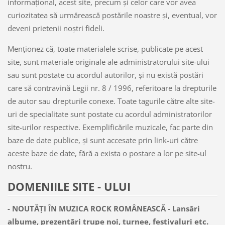
informaţional, acest site, precum şi celor care vor avea
curiozitatea să urmărească postările noastre şi, eventual, vor
deveni prietenii noştri fideli.
Menţionez că, toate materialele scrise, publicate pe acest
site, sunt materiale originale ale administratorului site-ului
sau sunt postate cu acordul autorilor, şi nu există postări
care să contravină Legii nr. 8 / 1996, referitoare la drepturile
de autor sau drepturile conexe. Toate tagurile către alte site-
uri de specialitate sunt postate cu acordul administratorilor
site-urilor respective. Exemplificările muzicale, fac parte din
baze de date publice, şi sunt accesate prin link-uri către
aceste baze de date, fără a exista o postare a lor pe site-ul
nostru.
DOMENIILE SITE - ULUI
-
NOUTĂŢI ÎN MUZICA ROCK ROMÂNEASCĂ - Lansări
albume, prezentări trupe noi, turnee, festivaluri etc.