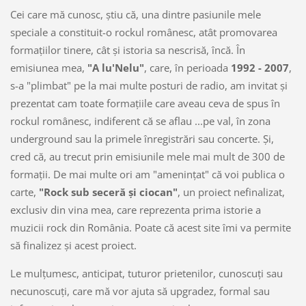
Cei care mă cunosc, ştiu că, una dintre pasiunile mele
speciale a constituit-o rockul românesc, atât promovarea
formaţiilor tinere, cât şi istoria sa nescrisă, încă. În
emisiunea mea,
"A lu'Nelu"
, care, în perioada
1992 - 2007
,
s-a "plimbat" pe la mai multe posturi de radio, am invitat şi
prezentat cam toate formaţiile care aveau ceva de spus în
rockul românesc, indiferent că se aflau ...pe val, în zona
underground sau la primele înregistrări sau concerte. Şi,
cred că, au trecut prin emisiunile mele mai mult de 300 de
formaţii. De mai multe ori am "ameninţat" că voi publica o
carte,
"Rock sub seceră şi ciocan"
, un proiect nefinalizat,
exclusiv din vina mea, care reprezenta prima istorie a
muzicii rock din România. Poate că acest site îmi va permite
să finalizez şi acest proiect.
Le mulţumesc, anticipat, tuturor prietenilor, cunoscuţi sau
necunoscuţi, care mă vor ajuta să upgradez, formal sau