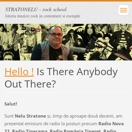
STRATONELU - rock school
Istoria muzicii rock in comentarii si exemple
Hello !
Is There Anybody
Out There?
Salut!
Sunt
Nelu Stratone
şi, timp de aproape două decenii, am
prezentat emisiuni de radio la posturi precum
Radio Nova
22, Radio Tinerama, Radio România Tineret, Radio