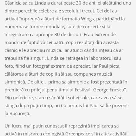
Căsnicia sa cu Linda a durat peste 30 de ani, ei alcătuind una
dintre perechile celebre ale secolului trecut. Cei doi au
activat împreună alături de formaţia Wings, participând la
numeroase turnee mondiale, sute de concerte şi la
înregistrarea a aproape 30 de discuri. Erau extrem de
mândri de faptul că cei patru copii rezultaţi din această
căsnicie le apreciau muzica. Iar atunci când simţeau că ar
trebui să fie singuri, Linda se retrăgea în laboratorul său
foto, fiind un fotograf extrem de apreciat, iar Paul picta,
călătorea alături de copiii săi sau compunea muzică
simfonică. De altfel, prima sa simfonie a fost prezentată în
premieră cu prilejul penultimului Festival “George Enescu”.
Din nefericire, starea sănătăţii soţiei sale, care avea să se
stingă după puţin timp, nu i-a permis lui Paul să fie prezent
la Bucureşti.
Un lucru mai puţin cunoscut îl reprezintă implicarea sa
activă în mişcarea ecologistă Greenpeace şi în alte activităţi