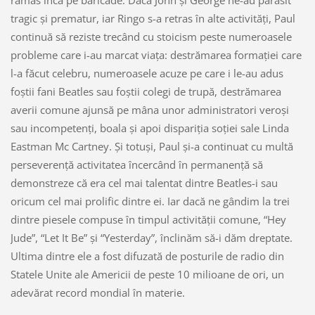
rămas încă pe baricade. Dacă John şi George ne-au părăsit
tragic şi prematur, iar Ringo s-a retras în alte activităţi, Paul
continuă să reziste trecând cu stoicism peste numeroasele
probleme care i-au marcat viaţa: destrămarea formaţiei care
l-a făcut celebru, numeroasele acuze pe care i le-au adus
foştii fani Beatles sau foştii colegi de trupă, destrămarea
averii comune ajunsă pe mâna unor administratori veroşi
sau incompetenţi, boala şi apoi dispariţia soţiei sale Linda
Eastman Mc Cartney. Şi totuşi, Paul şi-a continuat cu multă
perseverenţă activitatea încercând în permanenţă să
demonstreze că era cel mai talentat dintre Beatles-i sau
oricum cel mai prolific dintre ei. Iar dacă ne gândim la trei
dintre piesele compuse în timpul activităţii comune, “Hey
Jude”, “Let It Be” şi “Yesterday”, înclinăm să-i dăm dreptate.
Ultima dintre ele a fost difuzată de posturile de radio din
Statele Unite ale Americii de peste 10 milioane de ori, un
adevărat record mondial în materie.