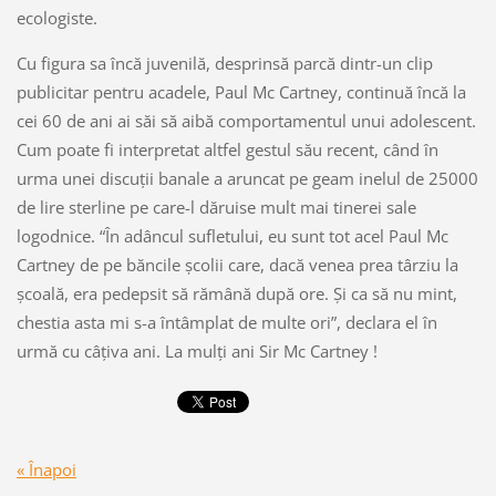
ecologiste.
Cu figura sa încă juvenilă, desprinsă parcă dintr-un clip
publicitar pentru acadele, Paul Mc Cartney, continuă încă la
cei 60 de ani ai săi să aibă comportamentul unui adolescent.
Cum poate fi interpretat altfel gestul său recent, când în
urma unei discuţii banale a aruncat pe geam inelul de 25000
de lire sterline pe care-l dăruise mult mai tinerei sale
logodnice. “În adâncul sufletului, eu sunt tot acel Paul Mc
Cartney de pe băncile şcolii care, dacă venea prea târziu la
şcoală, era pedepsit să rămână după ore. Şi ca să nu mint,
chestia asta mi s-a întâmplat de multe ori”, declara el în
urmă cu câţiva ani. La mulţi ani Sir Mc Cartney !
« Înapoi