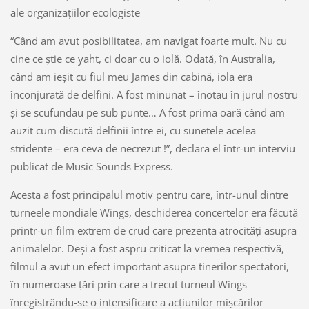
ale organizaţiilor ecologiste
“Când am avut posibilitatea, am navigat foarte mult. Nu cu
cine ce ştie ce yaht, ci doar cu o iolă. Odată, în Australia,
când am ieşit cu fiul meu James din cabină, iola era
înconjurată de delfini. A fost minunat – înotau în jurul nostru
şi se scufundau pe sub punte… A fost prima oară când am
auzit cum discută delfinii între ei, cu sunetele acelea
stridente – era ceva de necrezut !”, declara el într-un interviu
publicat de Music Sounds Express.
Acesta a fost principalul motiv pentru care, într-unul dintre
turneele mondiale Wings, deschiderea concertelor era făcută
printr-un film extrem de crud care prezenta atrocităţi asupra
animalelor. Deşi a fost aspru criticat la vremea respectivă,
filmul a avut un efect important asupra tinerilor spectatori,
în numeroase ţări prin care a trecut turneul Wings
înregistrându-se o intensificare a acţiunilor mişcărilor