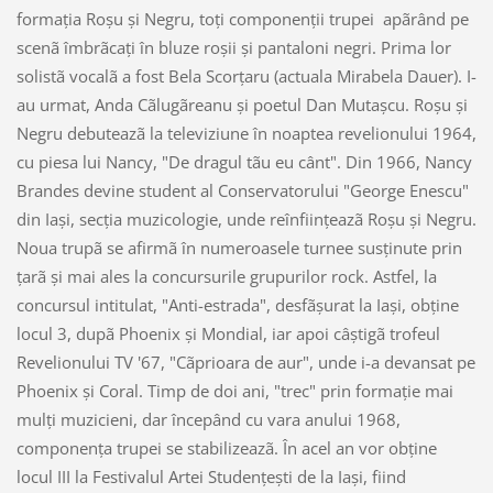
formaţia Roşu şi Negru, toţi componenţii trupei apãrând pe
scenã îmbrãcaţi în bluze roşii şi pantaloni negri. Prima lor
solistã vocalã a fost Bela Scorţaru (actuala Mirabela Dauer). I-
au urmat, Anda Cãlugãreanu şi poetul Dan Mutaşcu. Roşu şi
Negru debuteazã la televiziune în noaptea revelionului 1964,
cu piesa lui Nancy, "De dragul tãu eu cânt". Din 1966, Nancy
Brandes devine student al Conservatorului "George Enescu"
din Iaşi, secţia muzicologie, unde reînfiinţeazã Roşu şi Negru.
Noua trupã se afirmã în numeroasele turnee susţinute prin
ţarã şi mai ales la concursurile grupurilor rock. Astfel, la
concursul intitulat, "Anti-estrada", desfãşurat la Iaşi, obţine
locul 3, dupã Phoenix şi Mondial, iar apoi câştigã trofeul
Revelionului TV '67, "Cãprioara de aur", unde i-a devansat pe
Phoenix şi Coral. Timp de doi ani, "trec" prin formaţie mai
mulţi muzicieni, dar începând cu vara anului 1968,
componenţa trupei se stabilizeazã. În acel an vor obţine
locul III la Festivalul Artei Studenţeşti de la Iaşi, fiind