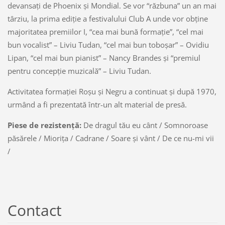
devansaţi de Phoenix şi Mondial. Se vor “răzbuna” un an mai
târziu, la prima ediţie a festivalului Club A unde vor obţine
majoritatea premiilor I, “cea mai bună formaţie”, “cel mai
bun vocalist” – Liviu Tudan, “cel mai bun toboşar” – Ovidiu
Lipan, “cel mai bun pianist” – Nancy Brandes şi “premiul
pentru concepţie muzicală” – Liviu Tudan.
Activitatea formaţiei Roşu şi Negru a continuat şi după 1970,
urmând a fi prezentată într-un alt material de presă.
Piese de rezistenţă:
De dragul tău eu cânt / Somnoroase
păsărele / Mioriţa / Cadrane / Soare şi vânt / De ce nu-mi vii
/
Contact