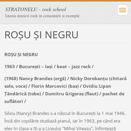
STRATONELU - rock school
Istoria muzicii rock in comentarii si exemple
ROŞU ŞI NEGRU
ROŞU ŞI NEGRU
1963 / Bucureşti – Iaşi / beat – jazz rock /
(1968) Nancy Brandes (orgă) / Nicky Dorobanţu (chitară
solo, voce) / Florin Marcovici (bas) / Ovidiu Lipan
Ţăndărică (tobe) / Dumitru Grigoraş (flaut) / pachet de
suflători /
Silviu (Nancy) Brandes s-a nãscut în Bucureşti la 1 mai 1946.
Încã din copilãrie studiazã pianul, iar în 1963, pe când era
elev în clasa a IX-a a Liceului "Mihai Viteazu", înfiinţeazã