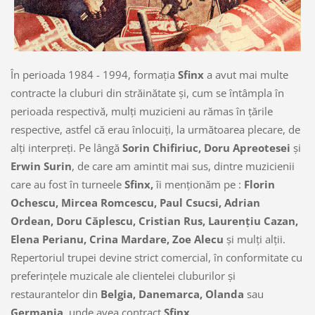
În perioada 1984 - 1994, formaţia
Sfinx
a avut mai multe
contracte la cluburi din străinătate şi, cum se întâmpla în
perioada respectivă, mulţi muzicieni au rămas în ţările
respective, astfel că erau înlocuiţi, la următoarea plecare, de
alţi interpreţi. Pe lângă
Sorin Chifiriuc, Doru Apreotesei
şi
Erwin Surin
, de care am amintit mai sus, dintre muzicienii
care au fost în turneele
Sfinx,
îi menţionăm pe :
Florin
Ochescu, Mircea Romcescu, Paul Csucsi, Adrian
Ordean, Doru Căplescu, Cristian Rus, Laurenţiu Cazan,
Elena Perianu, Crina Mardare, Zoe Alecu
şi mulţi alţii.
Repertoriul trupei devine strict comercial, în conformitate cu
preferinţele muzicale ale clientelei cluburilor şi
restaurantelor din
Belgia, Danemarca, Olanda
sau
Germania,
unde avea contract
Sfinx
.