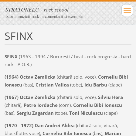
STRATONELU - rock school
Istoria muzicii rock in comentarii si exemple
SFINX
SFINX
(1963 - 1994 / Bucureşti / beat - rock progresiv - hard
rock - A.O.R.)
(1964) Octav Zemlicka
(chitară solo, voce),
Corneliu Bibi
Ionescu
(bas),
Cristian Valica
(tobe),
Idu Barbu
(clape)
(1967) Octav Zemlicka
(chitară solo, voce),
Silviu Hera
(chitară),
Petre Iordache
(corn),
Corneliu Bibi Ionescu
(bas),
Sergiu Zagardan
(tobe),
Toni Niculescu
(clape)
(1970 - 1972) Dan Andrei Aldea
(chitară solo, vioară,
blockflotte, voce),
Corneliu Bibi Ionescu
(bas),
Marian