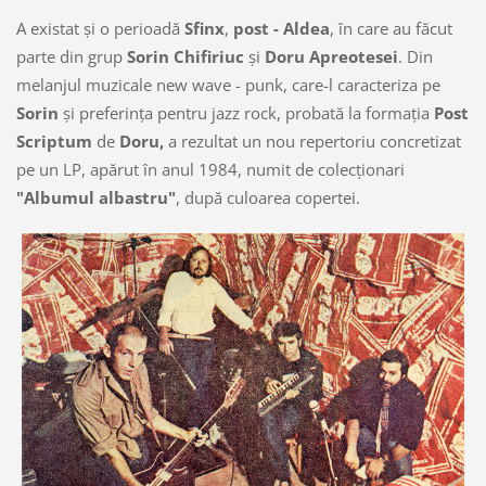
A existat şi o perioadă
Sfinx
,
post - Aldea
, în care au făcut
parte din grup
Sorin Chifiriuc
şi
Doru Apreotesei
. Din
melanjul muzicale new wave - punk, care-l caracteriza pe
Sorin
şi preferinţa pentru jazz rock, probată la formaţia
Post
Scriptum
de
Doru,
a rezultat un nou repertoriu concretizat
pe un LP, apărut în anul 1984, numit de colecţionari
"Albumul albastru"
, după culoarea copertei.