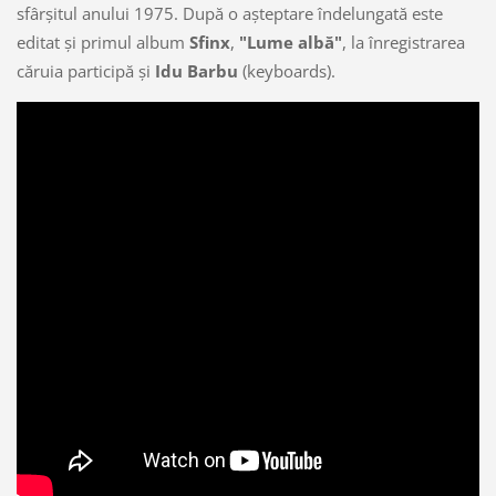
sfârşitul anului 1975. După o aşteptare îndelungată este
editat şi primul album
Sfinx
,
"Lume albă"
, la înregistrarea
căruia participă şi
Idu Barbu
(keyboards).