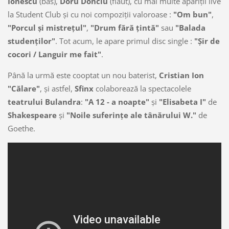
Ionescu
(bas),
Doru Donciu
(flaut), cu mai multe apariţii live
la Student Club şi cu noi compoziţii valoroase :
"Om bun"
,
"Porcul şi mistreţul"
,
"Drum fără ţintă"
sau
"Balada
studenţilor"
. Tot acum, le apare primul disc single :
"Şir de
cocori / Languir me fait"
.
Până la urmă este cooptat un nou baterist,
Cristian Ion
"Călare"
, şi astfel,
Sfinx
colaborează la spectacolele
teatrului Bulandra
:
"A 12 - a noapte"
şi
"Elisabeta I"
de
Shakespeare
şi
"Noile suferinţe ale tânărului W."
de
Goethe.