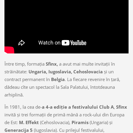
Între timp, formaţia
Sfinx,
a avut mai multe invitaţii în
străinătate:
Ungaria, Iugoslavia, Cehoslovacia
şi un
contract permanent în
Belgia
. La fiecare revenire în ţară,
dădeau cîte un spectacol la Sala Palatului, întotdeauna
arhiplină.
În 1981, la cea de-
a 4-a ediţie a festivalului Club A
,
Sfinx
invită şi trei formaţii de primă mână a rock-ului din Europa
de Est:
M. Effekt
(Cehoslovacia),
Piramis
(Ungaria) şi
Generacija 5
(Iugoslavia). Cu prilejul festivalului,