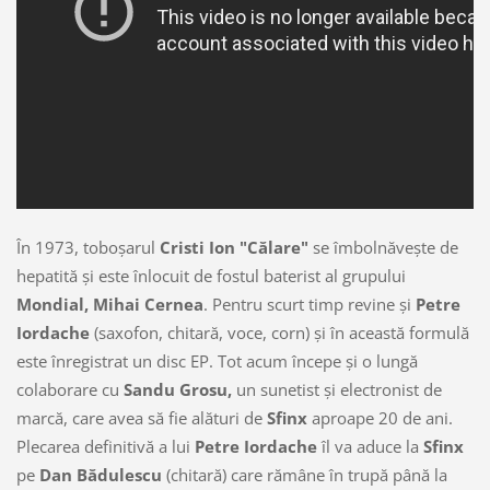
În 1973, toboşarul
Cristi Ion "Călare"
se îmbolnăveşte de
hepatită şi este înlocuit de fostul baterist al grupului
Mondial, Mihai Cernea
. Pentru scurt timp revine şi
Petre
Iordache
(saxofon, chitară, voce, corn) şi în această formulă
este înregistrat un disc EP. Tot acum începe şi o lungă
colaborare cu
Sandu Grosu,
un sunetist şi electronist de
marcă, care avea să fie alături de
Sfinx
aproape 20 de ani.
Plecarea definitivă a lui
Petre Iordache
îl va aduce la
Sfinx
pe
Dan Bădulescu
(chitară) care rămâne în trupă până la