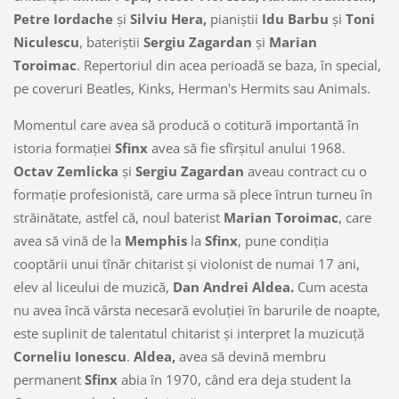
Petre Iordache
şi
Silviu Hera,
pianiştii
Idu Barbu
şi
Toni
Niculescu
, bateriştii
Sergiu Zagardan
şi
Marian
Toroimac
. Repertoriul din acea perioadă se baza, în special,
pe coveruri Beatles, Kinks, Herman's Hermits sau Animals.
Momentul care avea să producă o cotitură importantă în
istoria formaţiei
Sfinx
avea să fie sfîrşitul anului 1968.
Octav Zemlicka
şi
Sergiu Zagardan
aveau contract cu o
formaţie profesionistă, care urma să plece întrun turneu în
străinătate, astfel că, noul baterist
Marian Toroimac
, care
avea să vină de la
Memphis
la
Sfinx
, pune condiţia
cooptării unui tînăr chitarist şi violonist de numai 17 ani,
elev al liceului de muzică,
Dan Andrei Aldea.
Cum acesta
nu avea încă vârsta necesară evoluţiei în barurile de noapte,
este suplinit de talentatul chitarist şi interpret la muzicuţă
Corneliu Ionescu
.
Aldea,
avea să devină membru
permanent
Sfinx
abia în 1970, când era deja student la