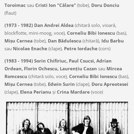
Toroimac
sau
Cristi Ion "Călare"
(tobe),
Doru Donciu
(flaut)
(1973 - 1982) Dan Andrei Aldea
(chitară solo, vioară,
blockflotte, mini-moog, voce),
Corneliu Bibi Ionescu
(bas),
Mişu Cernea
(tobe),
Dan Bădulescu
(chitară),
Idu Barbu
sau
Nicolae Enache
(clape),
Petre Iordache
(corn)
(1983 - 1994) Sorin Chifiriuc, Paul Csucsi, Adrian
Ordean, Florin Ochescu, Laurenţiu Cazan
sau
Mircea
Romcescu
(chitară solo, voce),
Corneliu Bibi Ionescu
(bas),
Mişu Cernea
(tobe),
Edwin Surin
(clape),
Doru Apreotesei
(clape),
Elena Perianu
şi
Crina Mardare
(voce)