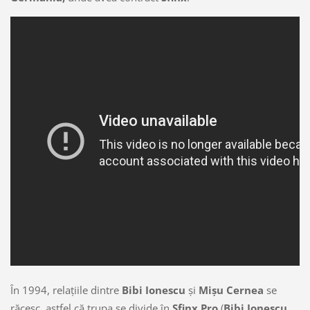
În 1994, relaţiile dintre
Bibi Ionescu
şi
Mişu Cernea
se
răcesc, astfel că trupa se divide în
Sfinx Pro
(
Bibi Ionescu,