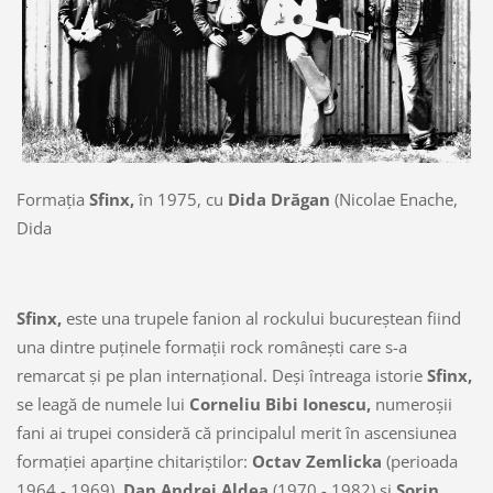
Formaţia
Sfinx,
în 1975, cu
Dida Drăgan
(Nicolae Enache,
Dida
Sfinx,
este una trupele fanion al rockului bucureştean fiind
una dintre puţinele formaţii rock româneşti care s-a
remarcat şi pe plan internaţional. Deşi întreaga istorie
Sfinx,
se leagă de numele lui
Corneliu Bibi Ionescu,
numeroşii
fani ai trupei consideră că principalul merit în ascensiunea
formaţiei aparţine chitariştilor:
Octav Zemlicka
(perioada
1964 - 1969),
Dan Andrei Aldea
(1970 - 1982) şi
Sorin