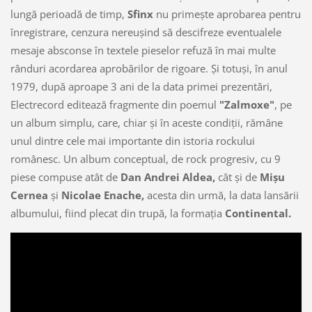
lungă perioadă de timp,
Sfinx
nu primeşte aprobarea pentru
înregistrare, cenzura nereuşind să descifreze eventualele
mesaje absconse în textele pieselor refuză în mai multe
rânduri acordarea aprobărilor de rigoare. Şi totuşi, în anul
1979, după aproape 3 ani de la data primei prezentări,
Electrecord editează fragmente din poemul
"Zalmoxe"
, pe
un album simplu, care, chiar şi în aceste condiţii, rămâne
unul dintre cele mai importante din istoria rockului
românesc. Un album conceptual, de rock progresiv, cu 9
piese compuse atât de
Dan Andrei Aldea,
cât şi de
Mişu
Cernea
şi
Nicolae Enache,
acesta din urmă, la data lansării
albumului, fiind plecat din trupă, la formaţia
Continental.