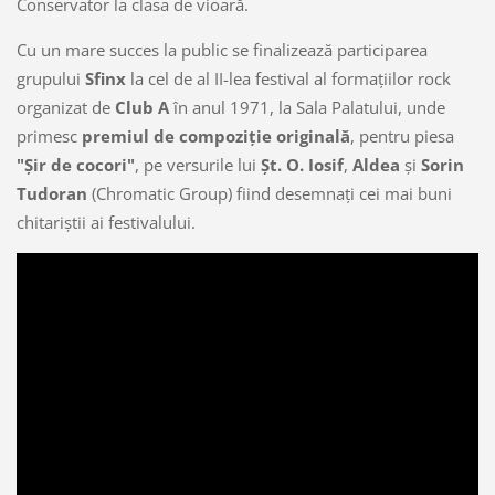
Conservator la clasa de vioară.
Cu un mare succes la public se finalizează participarea
grupului
Sfinx
la cel de al II-lea festival al formaţiilor rock
organizat de
Club A
în anul 1971, la Sala Palatului, unde
primesc
premiul de compoziţie originală
, pentru piesa
"Şir de cocori"
, pe versurile lui
Şt. O. Iosif
,
Aldea
şi
Sorin
Tudoran
(Chromatic Group) fiind desemnaţi cei mai buni
chitariştii ai festivalului.