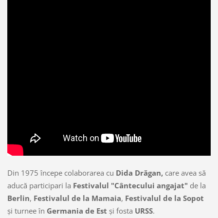
Din 1975 începe colaborarea cu
Dida Drăgan,
care avea să
aducă participari la
Festivalul "Cântecului angajat"
de la
Berlin
,
Festivalul de la Mamaia
,
Festivalul de la Sopot
şi turnee în
Germania de Est
şi fosta
URSS
.