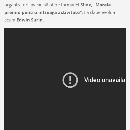
organizatorii aveau să ofere formaţiei
Sfinx
,
"Marele
premiu pentru întreaga activitate"
. La clape evolua
acum
Edwin Surin
.