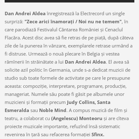
Dan Andrei Aldea
înregistrează la Electrecord un single
surpriză:
"Zece arici înamoraţi / Noi nu ne temem"
, în
care parodiază Festivalul Cântarea României şi Cenaclul
Flacăra. Acest disc avea să fie retras de pe piaţă, după câteva
zile de la punerea în vânzare, exemplarele retrase urmând a
fi distruse. Urmează o nouă plecare în Belgia şi vestea
rămînerii în străinătate a lui
Dan Andrei Aldea
. El avea să
solicite azil politic în Germania, unde s-a dedicat muzicii de
studio sub toate formele de activitate pe care le presupune
aceasta: compoziţie, interpretare, programare, producţie,
manageriat. Numele său poate fi găsit pe albumele unor
muzicieni şi formaţii precum
Judy Collins, Santa
Esmeralda
sau
Noble Mind
. A compus muzică de film şi
teatru, a colaborat cu
(Angelescu) Monteoru
şi are cîteva
proiecte muzicale importante, refuzînd însă sistematic
revenirea în ţară sau refacerea formaţiei
Sfinx.