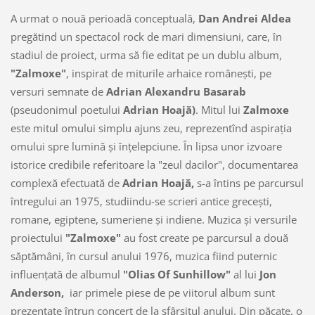
A urmat o nouă perioadă conceptuală,
Dan Andrei Aldea
pregătind un spectacol rock de mari dimensiuni, care, în
stadiul de proiect, urma să fie editat pe un dublu album,
"Zalmoxe"
, inspirat de miturile arhaice româneşti, pe
versuri semnate de
Adrian Alexandru Basarab
(pseudonimul poetului
Adrian Hoajă)
. Mitul lui
Zalmoxe
este mitul omului simplu ajuns zeu, reprezentînd aspiraţia
omului spre lumină şi înţelepciune. În lipsa unor izvoare
istorice credibile referitoare la "zeul dacilor", documentarea
complexă efectuată de
Adrian Hoajă,
s-a întins pe parcursul
întregului an 1975, studiindu-se scrieri antice greceşti,
romane, egiptene, sumeriene şi indiene. Muzica şi versurile
proiectului
"Zalmoxe"
au fost create pe parcursul a două
săptămâni, în cursul anului 1976, muzica fiind puternic
influenţată de albumul
"Olias Of Sunhillow"
al lui
Jon
Anderson,
iar primele piese de pe viitorul album sunt
prezentate întrun concert de la sfârşitul anului. Din păcate, o