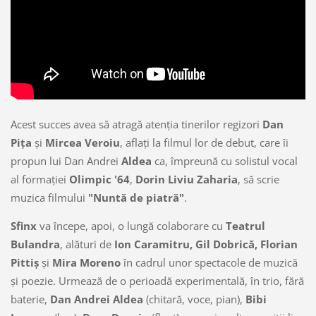
Acest succes avea să atragă atenţia tinerilor regizori
Dan
Piţa
şi
Mircea Veroiu
, aflaţi la filmul lor de debut, care îi
propun lui Dan Andrei
Aldea
ca, împreună cu solistul vocal
al formaţiei
Olimpic '64
,
Dorin Liviu Zaharia
, să scrie
muzica filmului
"Nuntă de piatră"
.
Sfinx
va începe, apoi, o lungă colaborare cu
Teatrul
Bulandra
, alături de
Ion Caramitru, Gil Dobrică, Florian
Pittiş
şi
Mira Moreno
în cadrul unor spectacole de muzică
şi poezie. Urmează de o perioadă experimentală, în trio, fără
baterie,
Dan Andrei Aldea
(chitară, voce, pian),
Bibi