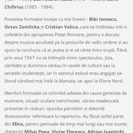
Chifiriuc
(1983 - 1984).
Povestea formaţiei începe cu trei liceeni :
Bibi Ionescu,
Octav Zemlicka
şi
Cristian Valica,
care se întâlneau într-o
cofetărie din apropierea Pieţei Romane, pentru a discuta
despre muzica ascultată pe la posturile de radio străine şi au
ajuns la concluzia că ar putea şi ei să cânte întro trupă. Până
prin anul 1967 nu se întîmplă nimic spectaculos. Joia,
sâmbăta şi duminica cântau în casele de cultură sau la
seratele studenţeşti, iar în sezonul estival erau angajaţi pe
litoral cântând mai întâi la Mamaia, iar apoi la Eforie Nord.
Membrii formaţiei se schimbă adesea din cauze generate de
examene, situaţii şcolare neîncheiate, vârsta neadecvată
prezenţei în cluburi, opoziţia părinţilor şi datorită
disensiunilor referitoare la repertoriu. Au făcut astfel parte
din
Sfinx,
pentru perioade de timp mai lungi sau mai scurte,
chitariştii
Mihai Popa, Victor Florescu, Adrian Ivanitchi,