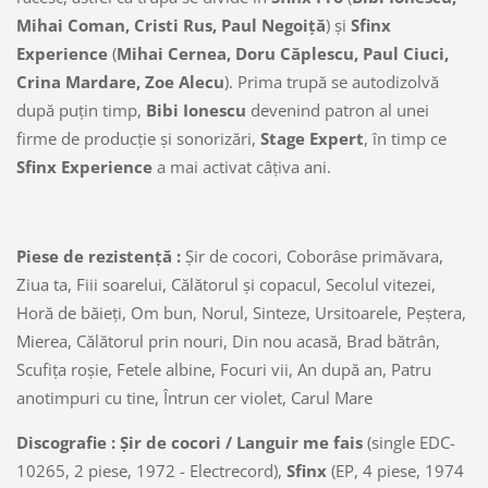
Mihai Coman, Cristi Rus, Paul Negoiţă
) şi
Sfinx
Experience
(
Mihai Cernea, Doru Căplescu, Paul Ciuci,
Crina Mardare, Zoe Alecu
). Prima trupă se autodizolvă
după puţin timp,
Bibi Ionescu
devenind patron al unei
firme de producţie şi sonorizări,
Stage Expert
, în timp ce
Sfinx Experience
a mai activat câţiva ani.
Piese de rezistenţă :
Şir de cocori, Coborâse primăvara,
Ziua ta, Fiii soarelui, Călătorul şi copacul, Secolul vitezei,
Horă de băieţi, Om bun, Norul, Sinteze, Ursitoarele, Peştera,
Mierea, Călătorul prin nouri, Din nou acasă, Brad bătrân,
Scufiţa roşie, Fetele albine, Focuri vii, An după an, Patru
anotimpuri cu tine, Întrun cer violet, Carul Mare
Discografie : Şir de cocori / Languir me fais
(single EDC-
10265, 2 piese, 1972 - Electrecord),
Sfinx
(EP, 4 piese, 1974