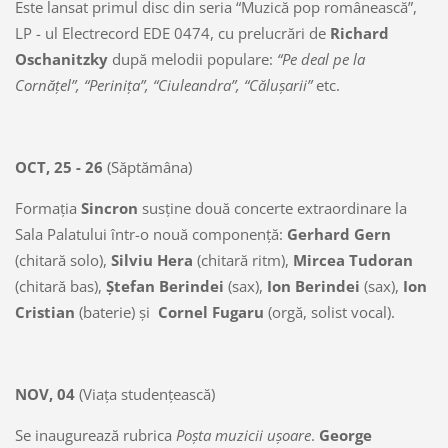
Este lansat primul disc din seria “Muzică pop românească”,
LP - ul Electrecord EDE 0474, cu prelucrări de
Richard
Oschanitzky
după melodii populare:
“Pe deal pe la
Cornăţel”, “Periniţa”, “Ciuleandra”, “Căluşarii”
etc.
OCT, 25 - 26
(Săptămâna)
Formaţia
Sincron
susţine două concerte extraordinare la
Sala Palatului într-o nouă componenţă:
Gerhard Gern
(chitară solo),
Silviu Hera
(chitară ritm),
Mircea Tudoran
(chitară bas),
Ştefan Berindei
(sax),
Ion Berindei
(sax),
Ion
Cristian
(baterie) şi
Cornel Fugaru
(orgă, solist vocal).
NOV, 04
(Viaţa studenţească)
Se inaugurează rubrica
Poşta muzicii uşoare
.
George