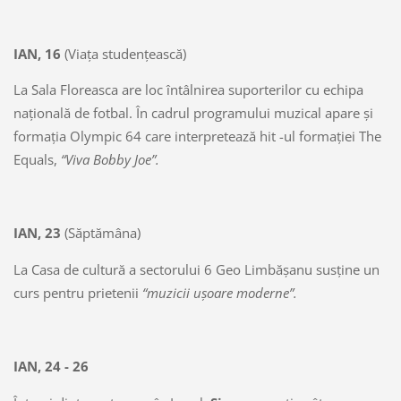
IAN, 16
(Viaţa studenţească)
La Sala Floreasca are loc întâlnirea suporterilor cu echipa
naţională de fotbal. În cadrul programului muzical apare şi
formaţia Olympic 64 care interpretează hit -ul formaţiei The
Equals,
“Viva Bobby Joe”.
IAN, 23
(Săptămâna)
La Casa de cultură a sectorului 6 Geo Limbăşanu susţine un
curs pentru prietenii
“muzicii uşoare moderne”.
IAN, 24 - 26