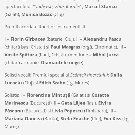
spectacolului
“Unde eşti, zburătorule?”
,
Marcel Stancu
(Galaţi),
Monica Bozac
(Cluj)
Premii acordate tinerilor instrumentişti:
I –
Florin Gîrbacea
(baterie, Cluj), II –
Alexandru Pascu
(chitară bas, Cristal) şi
Paul Masgras
(orgă, Chromatic), III –
Vasile Spătaru
(flaut, Cristal), menţiune –
Mihai Jurca
(chitară armonie,
Diamantele negre
)
Solişti vocali: Premiul special al
Scânteii tineretului
:
Delia
Lucaciu
(Cluj) şi
Edith Szabo
(Tg. Mureş)
Soliste: I –
Florentina Mintuţă
(Galaţi) şi
Cosette
Marinescu
(Bucureşti), II –
Geta Lăjea
(Iaşi),
Elvira
Păşcanu
(Bucureşti) şi
Livia Popescu
(Timişoara), III –
Mariana Oancea
(Bacău),
Stela Enache
(Cluj),
Eva Kiss
(Tg.
Mureş)