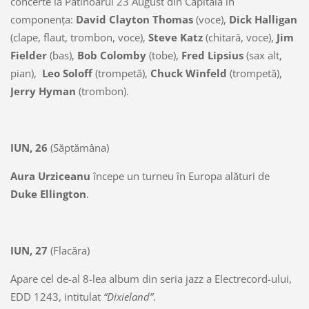
concerte la Patinoarul 23 August din Capitală în
componenţa:
David Clayton Thomas
(voce),
Dick Halligan
(clape, flaut, trombon, voce),
Steve Katz
(chitară, voce),
Jim
Fielder
(bas),
Bob Colomby
(tobe),
Fred Lipsius
(sax alt,
pian),
Leo Soloff
(trompetă),
Chuck Winfeld
(trompetă),
Jerry Hyman
(trombon).
IUN, 26
(Săptămâna)
Aura Urziceanu
începe un turneu în Europa alături de
Duke Ellington
.
IUN, 27
(Flacăra)
Apare cel de-al 8-lea album din seria jazz a Electrecord-ului,
EDD 1243, intitulat
“Dixieland”
.