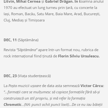
Litvin, Mihai Cernea
şi
Gabriel Drăgan. În t
oamna anului
1970 au efectuat un lung turneu prin ţară, cu concerte la
Iaşi, Roman, Bacău, Satu Mare, Baia Mare, Arad, Bucureşti,
Cluj, Mediaş şi Timişoara
DEC, 11
(Săptămâna)
Revista
“Săptămâna”
apare într-un format nou, rubrica de
rock internaţional fiind ţinută de
Florin Silviu Ursulescu.
DEC, 23
(Viaţa studenţească)
La
Poşta
muzicii uşoare
de data asta semnează
Victor Cârcu
:
“...formaţii care se mulţumesc să copieze formaţiile fără să-şi
construiască un stil propriu, şi mă refer la formaţia
Chromatic
...(NA: punct ochit punct lovit)
.
..De ce nu iau băieţii