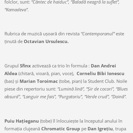
folclor, sunt:
“Cântec de haiduc”, “Baladă neagră la suflet”,
“Kamadeva”.
Rubrica de muzică uşoară din revista
“Contemporanul”
este
ţinută de
Octavian Ursulescu.
Grupul
Sfinx
activează ca trio în formula :
Dan Andrei
Aldea
(chitară, vioară, pian, voce),
Corneliu Bibi Ionescu
(bas) şi
Marian Toroimac
(tobe, pian) la Student Club. Noile
piese din repertoriu sunt:
“Lumină lină”, “Şir de cocori”, “Blues
absurd”, “Languir me fais”, “Purgatoriu”, “Verde crud”, “Doină”.
Puiu Haţieganu
(tobe) îl înlocuieşte la începutul anului în
formaţia clujeană
Chromatic Group
pe
Dan Igreţiu
, trupa