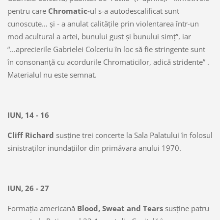
pentru care
Chromatic-
ul s-a autodescalificat sunt
cunoscute… şi - a anulat calităţile prin violentarea într-un
mod acultural a artei, bunului gust şi bunului simţ”, iar
“...aprecierile Gabrielei Colceriu în loc să fie stringente sunt
în consonanţă cu acordurile Chromaticilor, adică stridente” .
Materialul nu este semnat.
IUN, 14 - 16
Cliff Richard
susţine trei concerte la Sala Palatului în folosul
sinistraţilor inundaţiilor din primăvara anului 1970.
IUN, 26 - 27
Formaţia americană
Blood, Sweat and Tears
susţine patru