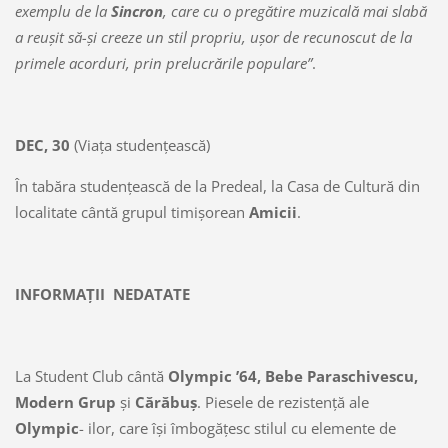
exemplu de la
Sincron
, care cu o pregătire muzicală mai slabă
a reuşit să-şi creeze un stil propriu, uşor de recunoscut de la
primele acorduri, prin prelucrările populare”
.
DEC, 30
(Viaţa studenţească)
În tabăra studenţească de la Predeal, la Casa de Cultură din
localitate cântă grupul timişorean
Amicii
.
INFORMAŢII NEDATATE
La Student Club cântă
Olympic ’64, Bebe Paraschivescu,
Modern Grup
şi
Cărăbuş
. Piesele de rezistenţă ale
Olympic
- ilor, care îşi îmbogăţesc stilul cu elemente de