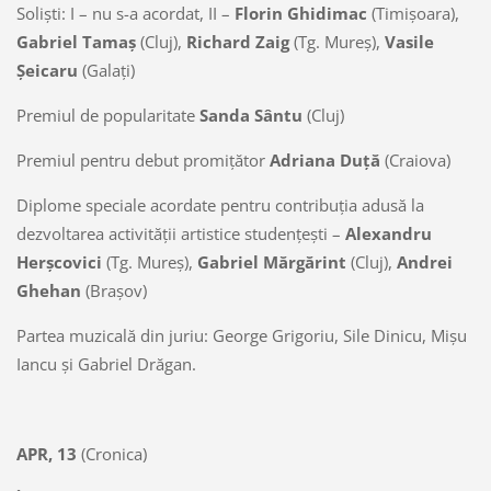
Solişti: I – nu s-a acordat, II –
Florin Ghidimac
(Timişoara),
Gabriel Tamaş
(Cluj),
Richard Zaig
(Tg. Mureş),
Vasile
Şeicaru
(Galaţi)
Premiul de popularitate
Sanda Sântu
(Cluj)
Premiul pentru debut promiţător
Adriana Duţă
(Craiova)
Diplome speciale acordate pentru contribuţia adusă la
dezvoltarea activităţii artistice studenţeşti –
Alexandru
Herşcovici
(Tg. Mureş),
Gabriel Mărgărint
(Cluj),
Andrei
Ghehan
(Braşov)
Partea muzicală din juriu: George Grigoriu, Sile Dinicu, Mişu
Iancu şi Gabriel Drăgan.
APR, 13
(Cronica)