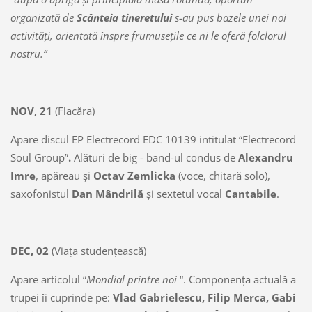
organizată de
Scânteia tineretului
s-au pus bazele unei noi
activităţi, orientată înspre frumuseţile ce ni le oferă folclorul
nostru.”
NOV, 21
(Flacăra)
Apare discul EP Electrecord EDC 10139 intitulat “Electrecord
Soul Group”
.
Alături de big - band-ul condus de
Alexandru
Imre
, apăreau şi
Octav Zemlicka
(voce, chitară solo),
saxofonistul
Dan Mândrilă
şi sextetul vocal
Cantabile
.
DEC, 02
(Viaţa studenţească)
Apare articolul “
Mondial printre noi
“. Componenţa actuală a
trupei îi cuprinde pe:
Vlad Gabrielescu, Filip Merca, Gabi