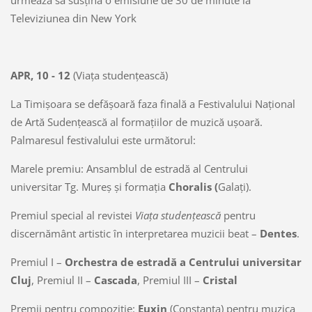
urmează să susţină o emisiune de 30 de minute la
Televiziunea din New York
APR, 10 - 12
(Viaţa studenţească)
La Timişoara se defăşoară faza finală a Festivalului Naţional
de Artă Sudenţească al formaţiilor de muzică uşoară.
Palmaresul festivalului este următorul:
Marele premiu: Ansamblul de estradă al Centrului
universitar Tg. Mureş şi formaţia
Choralis (
Galaţi).
Premiul special al revistei
Viaţa studenţească
pentru
discernământ artistic în interpretarea muzicii beat –
Dentes
.
Premiul I –
Orchestra de estradă a Centrului universitar
Cluj
, Premiul II –
Cascada
, Premiul III –
Cristal
Premii pentru compoziţie:
Euxin
(Constanţa) pentru muzica