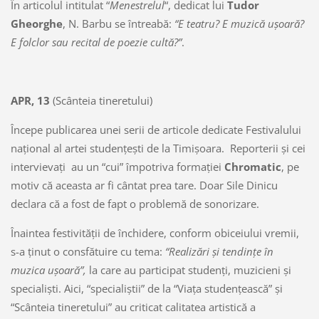
În articolul intitulat “
Menestrelul
“, dedicat lui
Tudor
Gheorghe
, N. Barbu se întreabă:
“E teatru? E muzică uşoară?
E folclor sau recital de poezie cultă?”
.
APR, 13
(Scânteia tineretului)
Începe publicarea unei serii de articole dedicate Festivalului
naţional al artei studenţeşti de la Timişoara. Reporterii şi cei
intervievaţi au un “cui” împotriva formaţiei
Chromatic
, pe
motiv că aceasta ar fi cântat prea tare. Doar Sile Dinicu
declara că a fost de fapt o problemă de sonorizare.
Înaintea festivităţii de închidere, conform obiceiului vremii,
s-a ţinut o consfătuire cu tema:
“Realizări şi tendinţe în
muzica uşoară”,
la care au participat studenţi, muzicieni şi
specialişti. Aici, “specialiştii” de la “Viaţa studenţească” şi
“Scânteia tineretului” au criticat calitatea artistică a