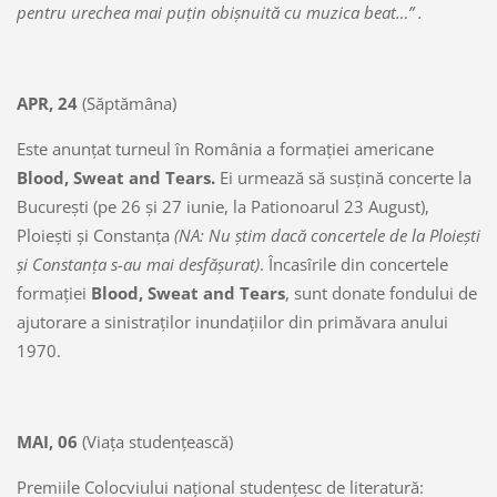
pentru urechea mai puţin obişnuită cu muzica beat…” .
APR, 24
(Săptămâna)
Este anunţat turneul în România a formaţiei americane
Blood, Sweat and Tears.
Ei urmează să susţină concerte la
Bucureşti (pe 26 şi 27 iunie, la Pationoarul 23 August),
Ploieşti şi Constanţa
(NA: Nu ştim dacă concertele de la Ploieşti
şi Constanţa s-au mai desfăşurat)
. Încasîrile din concertele
formaţiei
Blood, Sweat and Tears
, sunt donate fondului de
ajutorare a sinistraţilor inundaţiilor din primăvara anului
1970.
MAI, 06
(Viaţa studenţească)
Premiile Colocviului naţional studenţesc de literatură: