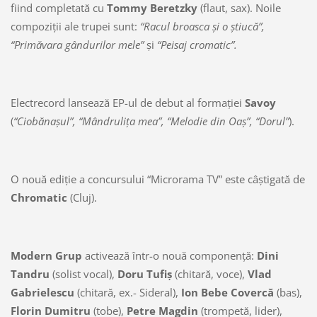
fiind completată cu
Tommy Beretzky
(flaut, sax). Noile
compoziţii ale trupei sunt:
“Racul broasca şi o ştiucă”,
“Primăvara gândurilor mele”
şi
“Peisaj cromatic”.
Electrecord lansează EP-ul de debut al formaţiei
Savoy
(
“Ciobănaşul”, “Mândruliţa mea”, “Melodie din Oaş”, “Dorul”
).
O nouă ediţie a concursului “Microrama TV” este câştigată de
Chromatic
(Cluj).
Modern Grup
activează într-o nouă componenţă:
Dini
Tandru
(solist vocal),
Doru Tufiş
(chitară, voce),
Vlad
Gabrielescu
(chitară, ex.- Sideral),
Ion Bebe Covercă
(bas),
Florin Dumitru
(tobe),
Petre Magdin
(trompetă, lider),