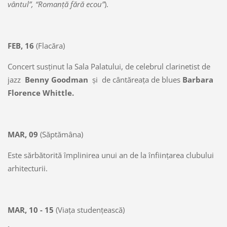
vântul”, “Romanţă fără ecou”
).
FEB, 16
(Flacăra)
Concert susţinut la Sala Palatului, de celebrul clarinetist de
jazz
Benny Goodman
şi de cântăreaţa de blues
Barbara
Florence Whittle.
MAR, 09
(Săptămâna)
Este sărbătorită împlinirea unui an de la înfiinţarea clubului
arhitecturii.
MAR, 10 - 15
(Viaţa studenţească)