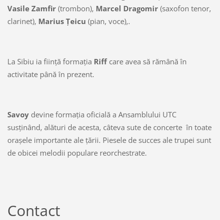
Vasile Zamfir
(trombon),
Marcel Dragomir
(saxofon tenor,
clarinet),
Marius Ţeicu
(pian, voce),.
La Sibiu ia fiinţă formaţia
Riff
care avea să rămână în
activitate până în prezent.
Savoy
devine formaţia oficială a Ansamblului UTC
susţinând, alături de acesta, câteva sute de concerte în toate
oraşele importante ale ţării. Piesele de succes ale trupei sunt
de obicei melodii populare reorchestrate.
Contact