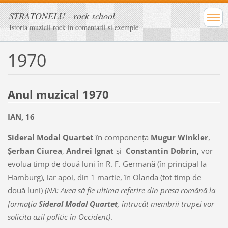
STRATONELU - rock school
Istoria muzicii rock in comentarii si exemple
1970
Anul muzical 1970
IAN, 16
Sideral Modal Quartet
în componenţa
Mugur Winkler
,
Şerban Ciurea
,
Andrei Ignat
şi
Constantin Dobrin,
vor
evolua timp de două luni în R. F. Germană (în principal la
Hamburg), iar apoi, din 1 martie, în Olanda (tot timp de
două luni)
(NA: Avea să fie ultima referire din presa română la
formaţia
Sideral Modal Quartet
, întrucât membrii trupei vor
solicita azil politic în Occident)
.