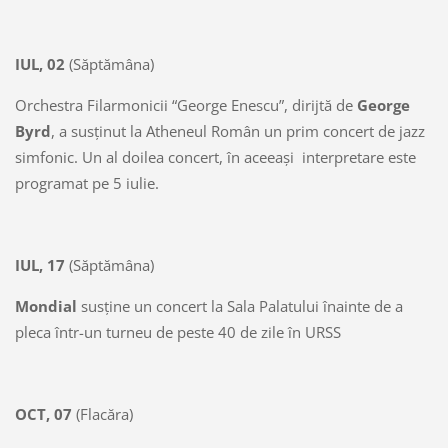
IUL, 02
(Săptămâna)
Orchestra Filarmonicii “George Enescu”, dirijtă de
George
Byrd
, a susţinut la Atheneul Român un prim concert de jazz
simfonic. Un al doilea concert, în aceeaşi interpretare este
programat pe 5 iulie.
IUL, 17
(Săptămâna)
Mondial
susţine un concert la Sala Palatului înainte de a
pleca într-un turneu de peste 40 de zile în URSS
OCT, 07
(Flacăra)