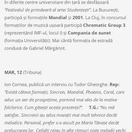
În diferite centre universitare din ţară se desfăşoară
“Festivalul de primăvară al artei Studenţeşti”
. La Bucureşti,
participă şi formaţiile
Mondial
şi
2001
. La Cluj, în concursul
formaţiilor de muzică uşoară participă
Chromatic Group 3
(reprezentând IMF-ul, locul I) şi
Compania de sunet
(formaţia Universităţii). Mai cântă formaţia de estradă
condusă de Gabriel Mărgărint.
MAR, 12
(Tribuna)
Ion Cornea, publică un interviu cu Tudor Gheorghe.
Rep:
“Există câteva formaţii, Sincron, Mondial, Phoenix, Coral, care
aduc un aer de prospeţime, pornind mai ales de la motive
folclorice. Cum găseşti aceste prezenţe?”.
T.G.:
“Nu mă
satisfac. Sincronii au adus inovaţii mai mult tehnice decât
melodice. Personal, prefer s-o ascult pe Maria Tănase decât
prelucrarea lor. Ceilalţi reiau în alte ritmuri nişte melodii vechi