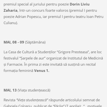
premiul special al juriului pentru poezie
Dorin Liviu
Zaharia
, într-un concurs foarte valoros (premiul I pentru
poezie Adrian Popescu, iar premiul I pentru teatru Ioan Petru
Culianu).
MAI, 08 - 09
(Săptămâna)
La Casa de Cultură a Studenţilor “Grigore Preoteasa”, are loc
festivalul “Şarpele de aur” organizat de Institutul de Medicină
şi Farmacie. În prima zi este invitată să susţină un recital
formaţia feminină
Venus 1.
MAI, 13
(Viaţa studenţească)
Revista
“Vieţa studenţească”
răspunde articolului semnat de
Gabriela Colceriu, publicat de
“Făclia”
(7 aprilie): “...motivele