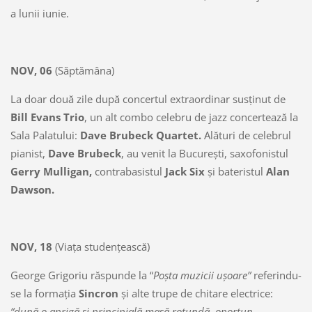
a lunii iunie.
NOV, 06
(Săptămâna)
La doar două zile după concertul extraordinar susţinut de
Bill Evans Trio
, un alt combo celebru de jazz concertează la
Sala Palatului:
Dave Brubeck Quartet.
Alături de celebrul
pianist,
Dave Brubeck
, au venit la Bucureşti, saxofonistul
Gerry Mulligan,
contrabasistul
Jack Six
şi bateristul
Alan
Dawson.
NOV, 18
(Viaţa studenţească)
George Grigoriu răspunde la “
Poşta muzicii uşoare”
referindu-
se la formaţia
Sincron
şi alte trupe de chitare electrice:
“după o aprigă şi principială masă rotundă, oportun