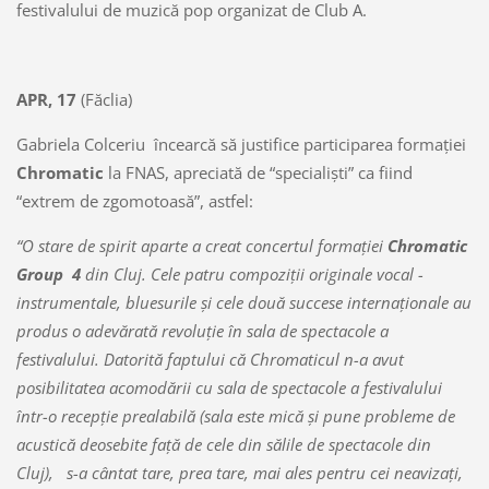
festivalului de muzică pop organizat de Club A.
APR, 17
(Făclia)
Gabriela Colceriu încearcă să justifice participarea formaţiei
Chromatic
la FNAS, apreciată de “specialişti” ca fiind
“extrem de zgomotoasă”, astfel:
“O stare de spirit aparte a creat concertul formaţiei
Chromatic
Group 4
din Cluj. Cele patru compoziţii originale vocal -
instrumentale, bluesurile şi cele două succese internaţionale au
produs o adevărată revoluţie în sala de spectacole a
festivalului. Datorită faptului că Chromaticul n-a avut
posibilitatea acomodării cu sala de spectacole a festivalului
într-o recepţie prealabilă (sala este mică şi pune probleme de
acustică deosebite faţă de cele din sălile de spectacole din
Cluj), s-a cântat tare, prea tare, mai ales pentru cei neavizaţi,