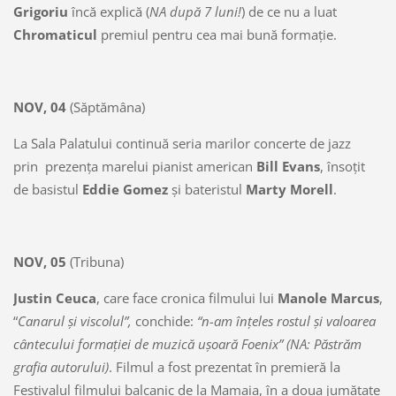
Grigoriu
încă explică (
NA după 7 luni!
) de ce nu a luat
Chromaticul
premiul pentru cea mai bună formaţie.
NOV, 04
(Săptămâna)
La Sala Palatului continuă seria marilor concerte de jazz
prin prezenţa marelui pianist american
Bill Evans
, însoţit
de basistul
Eddie Gomez
şi bateristul
Marty Morell
.
NOV, 05
(Tribuna)
Justin Ceuca
, care face cronica filmului lui
Manole Marcus
,
“
Canarul şi viscolul”,
conchide:
“n-am înţeles rostul şi valoarea
cântecului formaţiei de muzică uşoară Foenix”
(NA: Păstrăm
grafia autorului)
. Filmul a fost prezentat în premieră la
Festivalul filmului balcanic de la Mamaia, în a doua jumătate