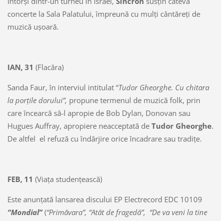
Întorşi dintr-un turneu în Israel,
Sincron
susţin câteva
concerte la Sala Palatului, împreună cu mulţi cântăreţi de
muzică uşoară.
IAN, 31
(Flacăra)
Sanda Faur, în interviul intitulat “
Tudor Gheorghe. Cu chitara
la porţile dorului”,
propune termenul de muzică folk, prin
care încearcă să-l apropie de Bob Dylan, Donovan sau
Hugues Auffray, apropiere neacceptată de
Tudor Gheorghe
.
De altfel el refuză cu îndârjire orice încadrare sau tradiţe.
FEB, 11
(Viaţa studenţească)
Este anunţată lansarea discului EP Electrecord EDC 10109
“Mondial”
(
“Primăvara”, “Atât de fragedă”, “De va veni la tine