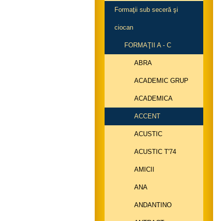
Formaţii sub seceră şi
ciocan
FORMAŢII A - C
ABRA
ACADEMIC GRUP
ACADEMICA
ACCENT
ACUSTIC
ACUSTIC T'74
AMICII
ANA
ANDANTINO