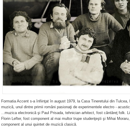
Formatia Accent s-a înfiinţat în august 1979, la Casa Tineretului din Tulcea, l
muzică, unul dintre primii români pasionaţi de experimentele electro - acusti
...muzica electronică şi Paul Prisada, tehnician arhitect, fost cântăreţ folk. Li
Florin Lefter, fost component al mai multor trupe studenţeşti şi Mihai Moraru,
component al unui quintet de muzică clasică.