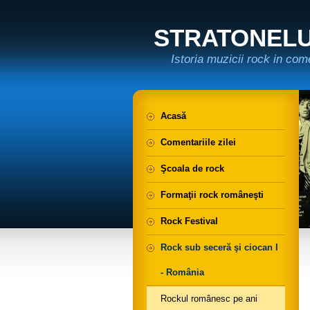
STRATONELU 
Istoria muzicii rock in com
Acasă
Comentariile zilei
Şcoala de rock
Formaţii rock româneşti
Rock Festival
Rock sub seceră şi ciocan I
- România
Rockul românesc pe ani