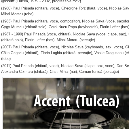
@ccent
(Tulcea, 1979 - 200x, progressive rock)
(1980) Paul Prisada (chitară, voce), Gheorghe Torz (flaut, voce), Nicolae Sava
Mihai Moraru (tobe)
(1983) Paul Prisada (chitară, voce, compozitor), Nicolae Sava (voce, saxofon
Gygy Murariu (chitară solo), Carol Nucu Popa (keyboards), Florin Lefter (bas)
(1987 - 1990) Paul Prisada (voce, chitară), Nicolae Sava (voce, clape, sax
(chitară solo), Florin Lefter (bas), Mihai Moraru (percuţie)
(2007) Paul Prisada (chitară, voce), Nicolae Sava (keyboards, sax, voce), G
Călin Grigoriu (chitară), Florin Laghia (chitară, percuţie), Vasile Dragusanu (c
(tobe)
(2011) Paul Prisada (chitară, voce), Nicolae Sava (clape, sax, voce), Dan Be
Alexandru Cizmaru (chitară), Cristi Mihai (nai), Coman Ionică (percuţie)