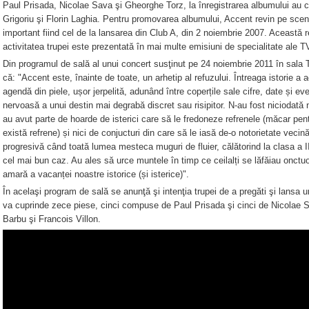
Paul Prisada, Nicolae Sava şi Gheorghe Torz, la înregistrarea albumului au c
Grigoriu şi Florin Laghia. Pentru promovarea albumului, Accent revin pe sce
important fiind cel de la lansarea din Club A, din 2 noiembrie 2007. Această 
activitatea trupei este prezentată în mai multe emisiuni de specialitate ale T
Din programul de sală al unui concert susţinut pe 24 noiembrie 2011 în sala T
că: "Accent este, înainte de toate, un arhetip al refuzului. Întreaga istorie a
agendă din piele, ușor jerpelită, adunând între coperțile sale cifre, date și 
nervoasă a unui destin mai degrabă discret sau risipitor. N-au fost niciodată niș
au avut parte de hoarde de isterici care să le fredoneze refrenele (măcar pen
există refrene) și nici de conjucturi din care să le iasă de-o notorietate veci
progresivă când toată lumea mesteca muguri de fluier, călătorind la clasa a II-
cel mai bun caz. Au ales să urce muntele în timp ce ceilalți se lăfăiau onctuos
amară a vacanței noastre istorice (și isterice)".
În acelaşi program de sală se anunţă şi intenţia trupei de a pregăti şi lansa
va cuprinde zece piese, cinci compuse de Paul Prisada şi cinci de Nicolae 
Barbu şi Francois Villon.