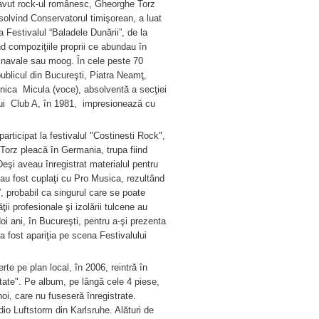
a avut rock-ul românesc, Gheorghe Torz
solvind Conservatorul timişorean, a luat
la Festivalul “Baladele Dunării”, de la
rând compoziţiile proprii ce abundau în
ne navale sau moog. În cele peste 70
ublicul din Bucureşti, Piatra Neamţ,
onica Micula (voce), absolventă a secţiei
ului Club A, în 1981, impresionează cu
articipat la festivalul "Costinesti Rock",
Torz pleacă în Germania, trupa fiind
eşi aveau înregistrat materialul pentru
 au fost cuplaţi cu Pro Musica, rezultând
”, probabil ca singurul care se poate
i profesionale şi izolării tulcene au
oi ani, în Bucureşti, pentru a-şi prezenta
 a fost apariţia pe scena Festivalului
rte pe plan local, în 2006, reintră în
tate". Pe album, pe lângă cele 4 piese,
oi, care nu fuseseră înregistrate.
io Luftstorm din Karlsruhe. Alături de