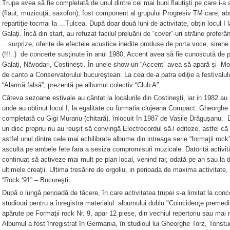
Trupa avea să fie completată de unul dintre cei mai buni flautişti pe care i-
(flaut, muzicuţă, saxofon), fost component al grupului Progresiv TM care, ab
repartiţie tocmai la ...Tulcea. După doar două luni de activitate, obţin locul I 
Galaţi. Încă din start, au refuzat facilul preluării de “cover”-uri străine prefe
...surprize, oferite de efectele acustice inedite produse de porta voce, sire
(!!!..) de concerte susţinute în anul 1980, Accent avea să fie cunoscută de p
Galaţi, Năvodari, Costineşti. În unele show-uri “Accent” avea să apară şi M
de canto a Conservatorului bucureştean. La cea de-a patra ediţie a festival
“Alarmă falsă”, prezentă pe albumul colectiv “Club A”.
Câteva sezoane estivale au cântat la localurile din Costineşti, iar in 1982 au p
unde au obtinut locul I, la egalitate cu formatia clujeana Compact. Gheorghe 
completată cu Gigi Murariu (chitară), înlocuit în 1987 de Vasile Drăguşanu. D
un disc propriu nu au reuşit să convingă Electrecordul să-l editeze, astfel că
astfel unul dintre cele mai echilibrate albume din intreaga serie “formaţii rock
asculta pe ambele fete fara a sesiza compromisuri muzicale. Datorită activităţi
continuat să activeze mai mult pe plan local, venind rar, odată pe an sau la d
ultimele creaţii. Ultima tresărire de orgoliu, in perioada de maxima activitate,
“Rock ‘91” – Bucureşti.
După o lungă perioadă de tăcere, în care activitatea trupei s-a limitat la conce
studiouri pentru a înregistra materialul albumului dublu "Coincidenţe premedi
apărute pe Formaţii rock Nr. 9, apar 12 piese, din vechiul repertoriu sau mai n
Albumul a fost înregistrat în Germania, în studioul lui Gheorghe Torz, Tonstud