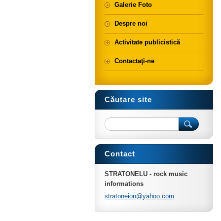
Galerie Foto
Despre noi
Activitate publicistică
Contactaţi-ne
Căutare site
Contact
STRATONELU - rock music
informations
stratone
ion@yaho
o.com