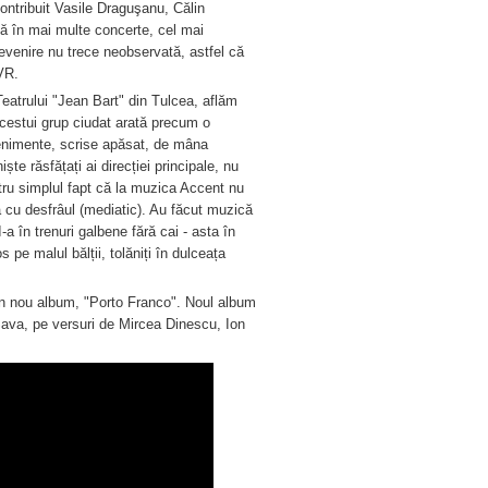
ontribuit Vasile Draguşanu, Călin
nă în mai multe concerte, cel mai
revenire nu trece neobservată, astfel că
VR.
eatrului "Jean Bart" din Tulcea, aflăm
 acestui grup ciudat arată precum o
evenimente, scrise apăsat, de mâna
te răsfățați ai direcției principale, nu
tru simplul fapt că la muzica Accent nu
nă cu desfrâul (mediatic). Au făcut muzică
a în trenuri galbene fără cai - asta în
 pe malul bălții, tolăniți în dulceața
 un nou album, "Porto Franco". Noul album
Sava, pe versuri de Mircea Dinescu, Ion