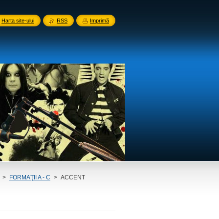
Harta site-ului
RSS
Imprimă
>
FORMAŢII A - C
>
ACCENT