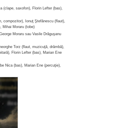
 (clape, saxofon), Florin Lefter (bas),
, compozitor), Ionuţ Ştefănescu (flaut),
, Mihai Moraru (tobe)
), George Moraru sau Vasile Drăguşanu
heorghe Torz (flaut, muzicuţă, drâmbă),
hitară), Florin Lefter (bas), Marian Ene
be Nica (bas), Marian Ene (percuţie),