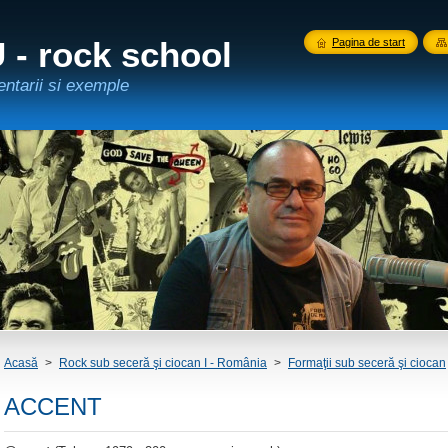
- rock school
Pagina de start
entarii si exemple
Acasă
>
Rock sub seceră şi ciocan I - România
>
Formaţii sub seceră şi ciocan
ACCENT