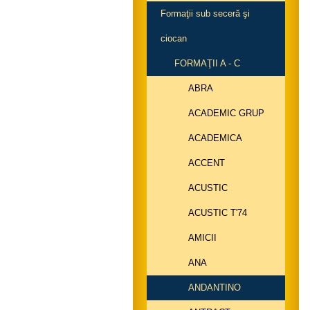
Formaţii sub seceră şi
ciocan
FORMAŢII A - C
ABRA
ACADEMIC GRUP
ACADEMICA
ACCENT
ACUSTIC
ACUSTIC T'74
AMICII
ANA
ANDANTINO