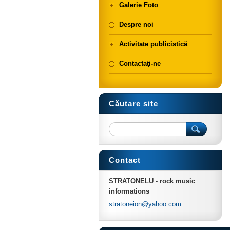
Galerie Foto
Despre noi
Activitate publicistică
Contactaţi-ne
Căutare site
Contact
STRATONELU - rock music
informations
stratone
ion@yaho
o.com