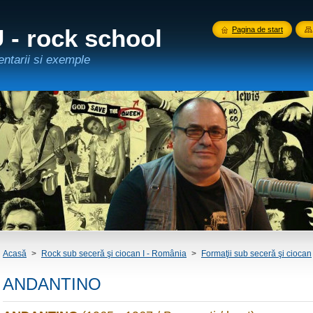
- rock school
Pagina de start
entarii si exemple
Acasă
>
Rock sub seceră şi ciocan I - România
>
Formaţii sub seceră şi ciocan
ANDANTINO