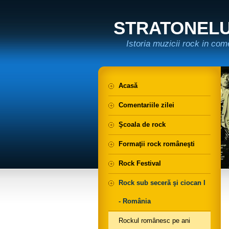
STRATONELU 
Istoria muzicii rock in com
Acasă
Comentariile zilei
Şcoala de rock
Formaţii rock româneşti
Rock Festival
Rock sub seceră şi ciocan I
- România
Rockul românesc pe ani