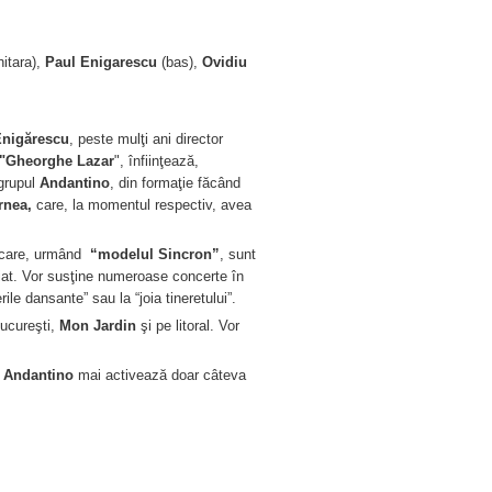
itara),
Paul Enigarescu
(bas),
Ovidiu
Enigărescu
, peste mulţi ani director
 "Gheorghe Lazar
", înfiinţează,
grupul
Andantino
, din formaţie făcând
rnea,
care, la momentul respectiv, avea
 care, urmând
“modelul Sincron”
, sunt
iat. Vor susţine numeroase concerte în
ile dansante” sau la “joia tineretului”.
Bucureşti,
Mon Jardin
şi pe litoral. Vor
r
Andantino
mai activează doar câteva