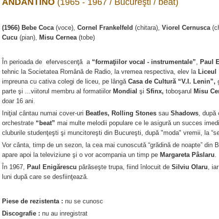
ANDANTINO
(1965 - 1967 / Bucureşti / beat)
(1966) Bebe Coca
(voce),
Cornel Frankelfeld
(chitara),
Viorel Cernusca
(ch
Cucu
(pian),
Misu Cernea
(tobe)
În perioada de efervescenţă a
“formaţiilor vocal - instrumentale”
,
Paul 
tehnic la Societatea Română de Radio, la vremea respectiva, elev la
Liceul
impreuna cu cativa colegi de liceu, pe lângă
Casa de Cultură “V.I. Lenin”,
parte şi ...viitorul membru al formatiilor
Mondial
şi
Sfinx,
toboşarul
Misu Ce
doar 16 ani.
Iniţial cântau numai cover-uri
Beatles, Rolling Stones
sau
Shadows
, după
orchestrate
“beat”
mai multe melodii populare ce le asigură un succes imed
cluburile studenţeşti şi muncitoreşti din Bucureşti, după "moda" vremii, la “ser
Vor cânta, timp de un sezon, la cea mai cunoscută “grădină de noapte” din 
apare apoi la televiziune şi o vor acompania un timp pe
Margareta Pâslaru
.
În 1967,
Paul Enigărescu
părăseşte trupa, fiind înlocuit de
Silviu Olaru
, ia
luni după care se desfiinţează.
Piese de rezistenta :
nu se cunosc
Discografie :
nu au inregistrat