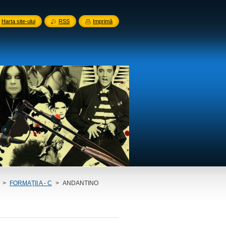
Harta site-ului
RSS
Imprimă
>
FORMAŢII A - C
>
ANDANTINO