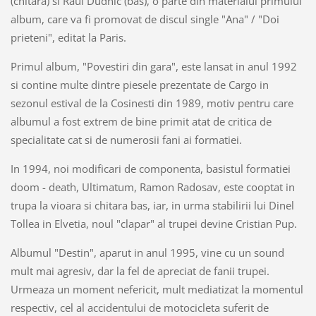
(chitara) si Raul Dudnic (bas), o parte din materialul primului
album, care va fi promovat de discul single "Ana" / "Doi
prieteni", editat la Paris.
Primul album, "Povestiri din gara", este lansat in anul 1992
si contine multe dintre piesele prezentate de Cargo in
sezonul estival de la Cosinesti din 1989, motiv pentru care
albumul a fost extrem de bine primit atat de critica de
specialitate cat si de numerosii fani ai formatiei.
In 1994, noi modificari de componenta, basistul formatiei
doom - death, Ultimatum, Ramon Radosav, este cooptat in
trupa la vioara si chitara bas, iar, in urma stabilirii lui Dinel
Tollea in Elvetia, noul "clapar" al trupei devine Cristian Pup.
Albumul "Destin", aparut in anul 1995, vine cu un sound
mult mai agresiv, dar la fel de apreciat de fanii trupei.
Urmeaza un moment nefericit, mult mediatizat la momentul
respectiv, cel al accidentului de motocicleta suferit de