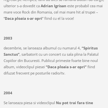
ulterior s-a dovedit ca
Adrian Igrisan
este probabil cea mai
mare voce Rock din Romania, cel mai mare hit al trupei –
“
Daca ploaia s-ar opri
” fiind cu el la voce!
2003
decembrie, se lanseaza albumul cu numarul 4,
“Spiritus
Sanctus”
, sarbatorit cu un concert cu sala plina la Palatul
Copiilor din Bucuresti. Publicul primeste foarte bine noul
album, videoclipul piesei
“Daca ploaia s-ar opri”
fiind
difuzat frecvent pe posturile radio/tv.
2004
Se lanseaza piesa si videoclipul
Nu pot trai fara tine