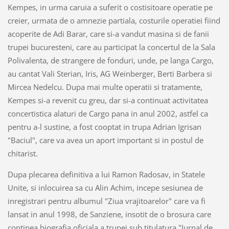
Kempes, in urma caruia a suferit o costisitoare operatie pe
creier, urmata de o amnezie partiala, costurile operatiei fiind
acoperite de Adi Barar, care si-a vandut masina si de fanii
trupei bucuresteni, care au participat la concertul de la Sala
Polivalenta, de strangere de fonduri, unde, pe langa Cargo,
au cantat Vali Sterian, Iris, AG Weinberger, Berti Barbera si
Mircea Nedelcu. Dupa mai multe operatii si tratamente,
Kempes si-a revenit cu greu, dar si-a continuat activitatea
concertistica alaturi de Cargo pana in anul 2002, astfel ca
pentru a-l sustine, a fost cooptat in trupa Adrian Igrisan
"Baciul", care va avea un aport important si in postul de
chitarist.
Dupa plecarea definitiva a lui Ramon Radosav, in Statele
Unite, si inlocuirea sa cu Alin Achim, incepe sesiunea de
inregistrari pentru albumul "Ziua vrajitoarelor" care va fi
lansat in anul 1998, de Sanziene, insotit de o brosura care
continea biografia oficiala a trupei sub titulatura "Jurnal de