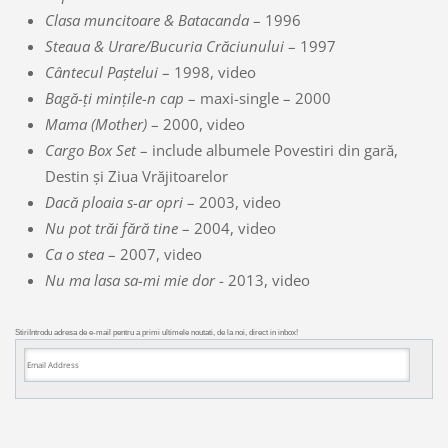
Clasa muncitoare & Batacanda
– 1996
Steaua & Urare/Bucuria Crăciunului
– 1997
Cântecul Paștelui
– 1998, video
Bagă-ți mințile-n cap
– maxi-single – 2000
Mama (Mother)
– 2000, video
Cargo Box Set
– include albumele Povestiri din gară,
Destin și Ziua Vrăjitoarelor
Dacă ploaia s-ar opri
– 2003, video
Nu pot trăi fără tine
– 2004, video
Ca o stea
– 2007, video
Nu ma lasa sa-mi mie dor
- 2013, video
Stiri
Introdu adresa de e-mail pentru a primi ultimele noutati, de la noi, direct in inbox!