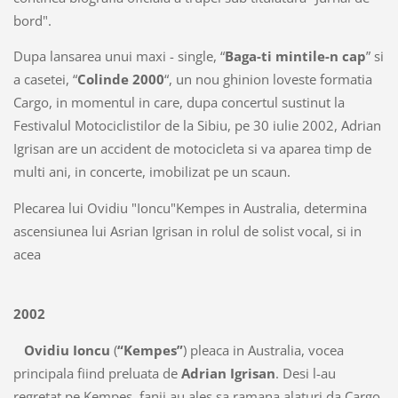
bord".
Dupa lansarea unui maxi - single, “
Baga-ti mintile-n cap
” si
a casetei, “
Colinde 2000
“, un nou ghinion loveste formatia
Cargo, in momentul in care, dupa concertul sustinut la
Festivalul Motociclistilor de la Sibiu, pe 30 iulie 2002, Adrian
Igrisan are un accident de motocicleta si va aparea timp de
multi ani, in concerte, imobilizat pe un scaun.
Plecarea lui Ovidiu "Ioncu"Kempes in Australia, determina
ascensiunea lui Asrian Igrisan in rolul de solist vocal, si in
acea
2002
Ovidiu Ioncu
(
“Kempes”
) pleaca in Australia, vocea
principala fiind preluata de
Adrian Igrisan
. Desi l-au
regretat pe Kempes, fanii au ales sa ramana alaturi da Cargo,