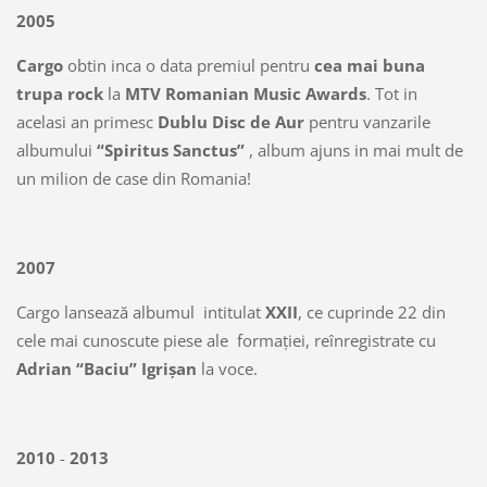
2005
Cargo
obtin inca o data premiul pentru
cea mai buna
trupa rock
la
MTV Romanian Music Awards
. Tot in
acelasi an primesc
Dublu Disc de Aur
pentru vanzarile
albumului
“Spiritus Sanctus”
, album ajuns in mai mult de
un milion de case din Romania!
2007
Cargo lansează albumul intitulat
XXII
, ce cuprinde 22 din
cele mai cunoscute piese ale formației, reînregistrate cu
Adrian “Baciu” Igrișan
la voce.
2010
-
2013