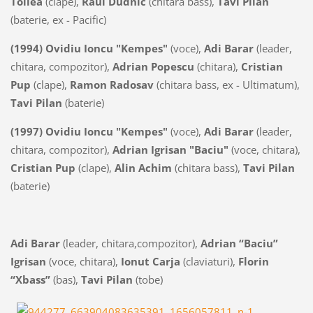
Tollea
(clape),
Raul Dudnic
(chitara bass),
Tavi Pilan
(baterie, ex - Pacific)
(1994)
Ovidiu Ioncu "Kempes"
(voce),
Adi Barar
(leader,
chitara, compozitor),
Adrian Popescu
(chitara),
Cristian
Pup
(clape),
Ramon Radosav
(chitara bass, ex - Ultimatum),
Tavi Pilan
(baterie)
(1997)
Ovidiu Ioncu "Kempes"
(voce),
Adi Barar
(leader,
chitara, compozitor),
Adrian Igrisan "Baciu"
(voce, chitara),
Cristian Pup
(clape),
Alin Achim
(chitara bass),
Tavi Pilan
(baterie)
Adi Barar
(leader, chitara,compozitor),
Adrian “Baciu”
Igrisan
(voce, chitara),
Ionut Carja
(claviaturi),
Florin
“Xbass”
(bas),
Tavi Pilan
(tobe)