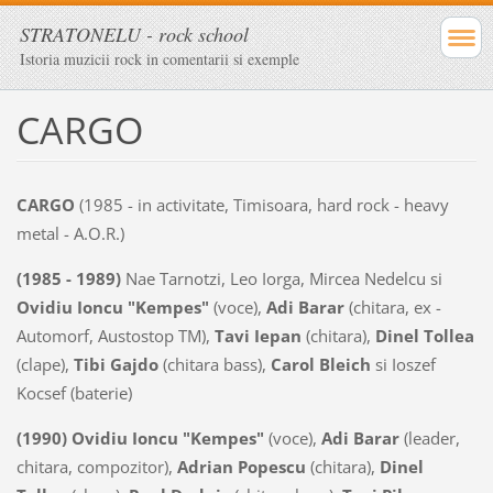
STRATONELU - rock school
Istoria muzicii rock in comentarii si exemple
CARGO
CARGO
(1985 - in activitate, Timisoara, hard rock - heavy
metal - A.O.R.)
(1985 - 1989)
Nae Tarnotzi, Leo Iorga, Mircea Nedelcu si
Ovidiu Ioncu "Kempes"
(voce),
Adi Barar
(chitara, ex -
Automorf, Austostop TM),
Tavi Iepan
(chitara),
Dinel Tollea
(clape),
Tibi Gajdo
(chitara bass),
Carol Bleich
si Ioszef
Kocsef (baterie)
(1990)
Ovidiu Ioncu "Kempes"
(voce),
Adi Barar
(leader,
chitara, compozitor),
Adrian Popescu
(chitara),
Dinel