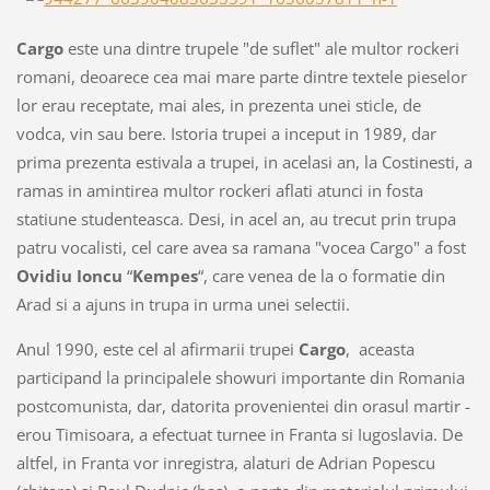
Cargo
este una dintre trupele "de suflet" ale multor rockeri
romani, deoarece cea mai mare parte dintre textele pieselor
lor erau receptate, mai ales, in prezenta unei sticle, de
vodca, vin sau bere. Istoria trupei a inceput in 1989, dar
prima prezenta estivala a trupei, in acelasi an, la Costinesti, a
ramas in amintirea multor rockeri aflati atunci in fosta
statiune studenteasca. Desi, in acel an, au trecut prin trupa
patru vocalisti, cel care avea sa ramana "vocea Cargo" a fost
Ovidiu Ioncu
“
Kempes
“, care venea de la o formatie din
Arad si a ajuns in trupa in urma unei selectii.
Anul 1990, este cel al afirmarii trupei
Cargo
, aceasta
participand la principalele showuri importante din Romania
postcomunista, dar, datorita provenientei din orasul martir -
erou Timisoara, a efectuat turnee in Franta si Iugoslavia. De
altfel, in Franta vor inregistra, alaturi de Adrian Popescu